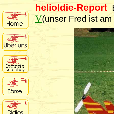
helioldie-Report
B
V
(unser Fred ist am